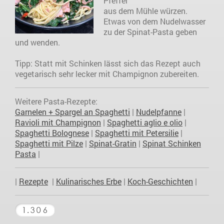
Pfeffer
aus dem Mühle würzen.
Etwas von dem Nudelwasser
zu der Spinat-Pasta geben
und wenden.
Tipp: Statt mit Schinken lässt sich das Rezept auch
vegetarisch sehr lecker mit Champignon zubereiten.
Weitere Pasta-Rezepte:
Garnelen + Spargel an Spaghetti
|
Nudelpfanne
|
Ravioli mit Champignon
|
Spaghetti aglio e olio
|
Spaghetti Bolognese
|
Spaghetti mit Petersilie
|
Spaghetti mit Pilze
|
Spinat-Gratin
|
Spinat Schinken
Pasta
|
|
Rezepte
|
Kulinarisches Erbe
|
Koch-Geschichten
|