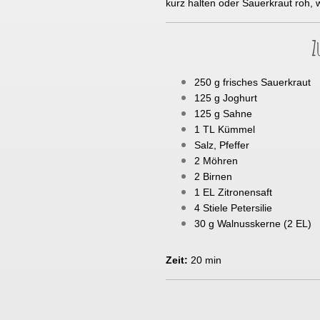
kurz halten oder Sauerkraut roh, w
Z
250 g frisches Sauerkraut
125 g Joghurt
125 g Sahne
1 TL Kümmel
Salz, Pfeffer
2 Möhren
2 Birnen
1 EL Zitronensaft
4 Stiele Petersilie
30 g Walnusskerne (2 EL)
Zeit:
20 min