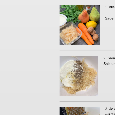
1. All
Sauer
2. Sau
Salz u
3. Je
mit Z