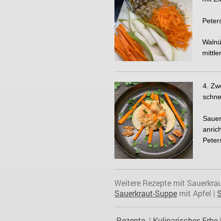
Peter
Walnü
mittle
4. Zw
schne
Sauer
anric
Peters
Weitere Rezepte mit Sauerkrau
Sauerkraut-Suppe
mit Apfel |
S
Rezepte
|
Kulinarisches Erbe