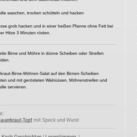
silie waschen, trocken schütteln und hacken
sse grob hacken und in einer heißen Pfanne ohne Fett bei
rer Hitze 3 Minuten rösten.
eite Birne und Möhre in dünne Scheiben oder Streifen
iden.
kraut-Birne-Möhren-Salat auf den Birnen-Scheiben
hten und mit gerösteten Walnüssen, Möhrenstreifen und
ilie servieren.
t:
auerkraut-Topf
mit Speck und Wurst
|
Koch-Geschichten
|
Leserstimmen
|