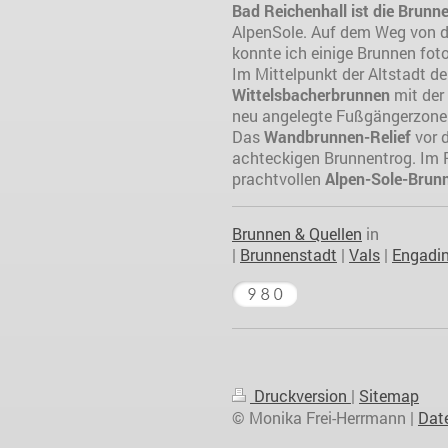
Bad Reichenhall ist die Brunn
AlpenSole. Auf dem Weg von de
konnte ich einige Brunnen foto
Im Mittelpunkt der Altstadt d
Wittelsbacherbrunnen
mit der
neu angelegte Fußgängerzone
Das
Wandbrunnen-Relief
vor d
achteckigen Brunnentrog. Im P
prachtvollen
Alpen-Sole-Brun
Brunnen & Quellen
in
|
Brunnenstadt
|
Vals
|
Engadi
Druckversion
|
Sitemap
© Monika Frei-Herrmann |
Dat