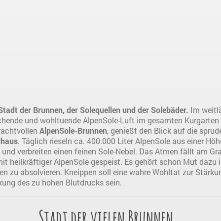
 Stadt der Brunnen, der Solequellen und der Solebäder.
Im weitl
schende und wohltuende AlpenSole-Luft im gesamten Kurgarten
rachtvollen
AlpenSole-Brunnen
, genießt den Blick auf die spru
rhaus
. Täglich rieseln ca. 400.000 Liter AlpenSole aus einer H
nd verbreiten einen feinen Sole-Nebel. Das Atmen fällt am Grad
it heilkräftiger AlpenSole gespeist. Es gehört schon Mut dazu
en zu absolvieren. Kneippen soll eine wahre Wohltat zur Stär
kung des zu hohen Blutdrucks sein.
Stadt der vielen Brunnen