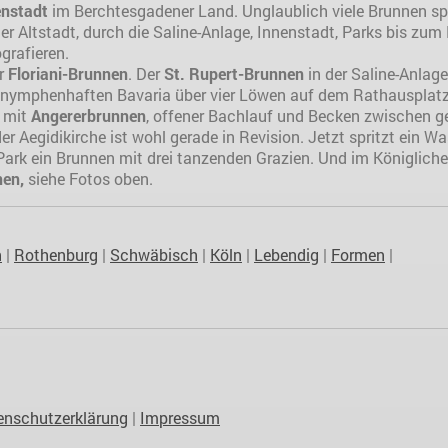
enstadt
im Berchtesgadener Land. Unglaublich viele Brunnen sp
r Altstadt, durch die Saline-Anlage, Innenstadt, Parks bis zum
grafieren.
er
Floriani-Brunnen
. Der
St. Rupert-Brunnen
in der Saline-Anlag
 nymphenhaften Bavaria über vier Löwen auf dem Rathausplatz. 
 mit
Angererbrunnen
, offener Bachlauf und Becken zwischen g
er Aegidikirche ist wohl gerade in Revision. Jetzt spritzt ein Wa
ark ein Brunnen mit drei tanzenden Grazien. Und im Königlich
nen,
siehe Fotos oben.
n
|
Rothenburg
|
Schwäbisch
|
Köln
|
Lebendig
|
Formen
|
enschutzerklärung
|
Impressum