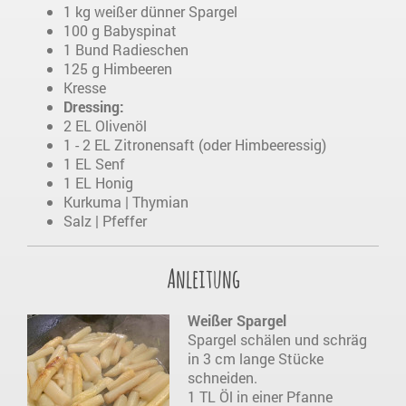
1 kg weißer dünner Spargel
100 g Babyspinat
1 Bund Radieschen
125 g Himbeeren
Kresse
Dressing:
2 EL Olivenöl
1 - 2 EL Zitronensaft (oder Himbeeressig)
1 EL Senf
1 EL Honig
Kurkuma | Thymian
Salz | Pfeffer
Anleitung
Weißer Spargel
Spargel schälen und schräg
in 3 cm lange Stücke
schneiden.
1 TL Öl in einer Pfanne